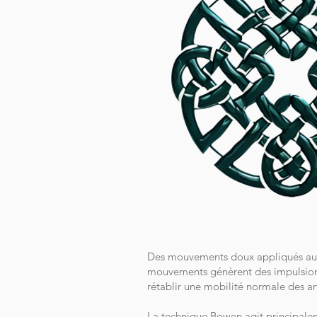
Des mouvements doux appliqués aux m
mouvements génèrent des impulsions
rétablir une mobilité normale des ar
La technique Bowen agit principaleme