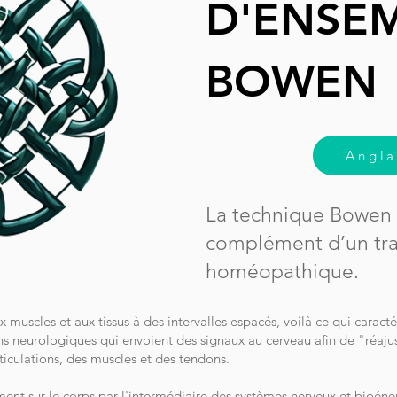
D'ENSE
BOWEN
Angla
La technique Bowen p
complément d’un tr
homéopathique.
uscles et aux tissus à des intervalles espacés, voilà ce qui caract
 neurologiques qui envoient des signaux au cerveau afin de "réajus
ticulations, des muscles et des tendons.
nt sur le corps par l'intermédiaire des systèmes nerveux et bioéner