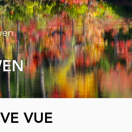
wen
WEN
VE VUE