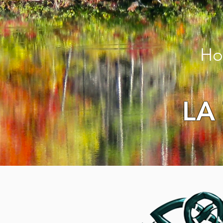
Ho
LA