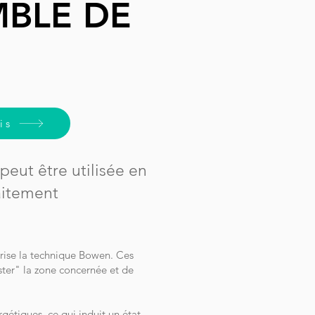
MBLE DE
is
eut être utilisée en
aitement
érise la technique Bowen. Ces
ter" la zone concernée et de
gétiques, ce qui induit un état