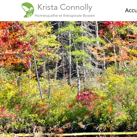
Krista Connolly
Accu
Homéopathe et thérapeute Bowen