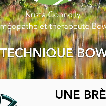
Krista Connolly
méopathe et thérapeute Bo
 TECHNIQUE BO
UNE BRÈ