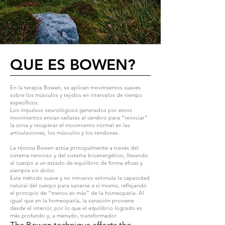
QUE ES BOWEN?
En la terapia Bowen, se aplican movimientos suaves
sobre los músculos y tejidos en intervalos de tiempo
específicos.
Los impulsos neurológicos generados por estos
movimientos envían señales al cerebro para “reiniciar”
la zona y recuperar el movimiento normal en las
articulaciones, los músculos y los tendones.
La técnica Bowen actúa principalmente a través del
sistema nervioso y del sistema bioenergético, llevando
al cuerpo a un estado de equilibrio de forma eficaz y
siempre sin dolor.
Este método suave y no intrusivo estimula la capacidad
natural del cuerpo para sanarse a sí mismo, reflejando
el principio de “menos es más” de la homeopatía. Al
igual que en la homeopatía, la sanación proviene
desde el interior, por lo que el equilibrio logrado es
más profundo y, a menudo, transformador.